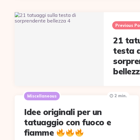
Post
navigation
Previous Po
21 tat
testa d
sorpre
bellez
2 min.
Miscellaneous
Idee originali per un
tatuaggio con fuoco e
fiamme