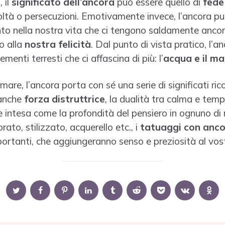
 il
significato dell’ancora
può essere quello di
fede
coltà o persecuzioni. Emotivamente invece, l’ancora 
o nella nostra vita che ci tengono saldamente ancora
o alla
nostra felicità
. Dal punto di vista pratico, l’a
menti terresti che ci affascina di più: l’
acqua e il ma
re, l’ancora porta con sé una serie di significati ricol
anche
forza distruttrice
, la dualità tra calma e temp
e intesa come la profondità del pensiero in ognuno di 
orato, stilizzato, acquerello etc., i
tatuaggi con anc
mportanti, che aggiungeranno senso e preziosità al vos