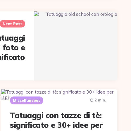
Next Post
atuaggi
: foto e
nificato
2 min.
Miscellaneous
Tatuaggi con tazze di tè:
significato e 30+ idee per