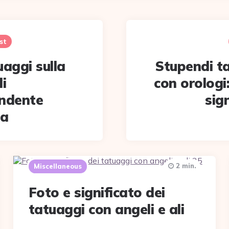
st
uaggi sulla
Stupendi t
i
con orologi
ndente
sig
za
2 min.
Miscellaneous
Foto e significato dei
tatuaggi con angeli e ali