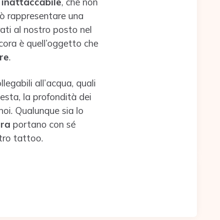
 inattaccabile
, che non
può rappresentare una
ti al nostro posto nel
ncora è quell’oggetto che
re
.
legabili all’acqua, quali
esta, la profondità dei
noi. Qualunque sia lo
ora
portano con sé
tro tattoo.