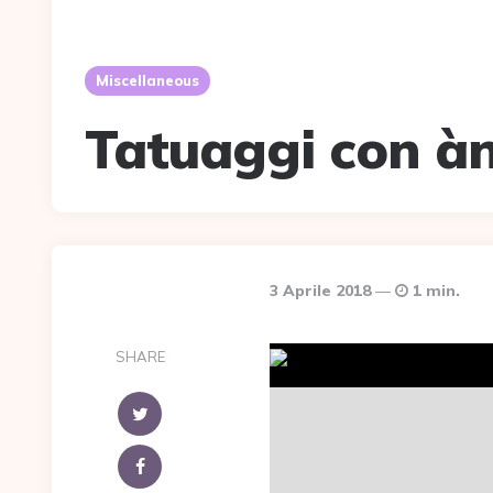
Miscellaneous
Tatuaggi con ànc
3 Aprile 2018
1 min.
SHARE