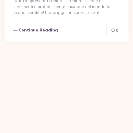
tutti. Rappresenta l’amore, il romanticismo e i
sentimenti e probabilmente chiunque nel mondo lo
riconoscerebbe! I tatuaggi con cuori stilizzati…
Continue Reading
0