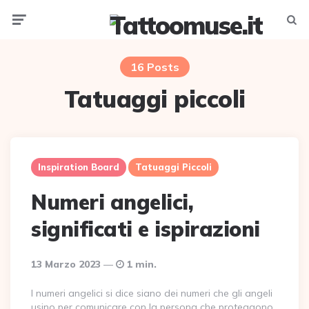
Menu
Searc
16 Posts
Tatuaggi piccoli
Inspiration Board
Tatuaggi Piccoli
Numeri angelici,
significati e ispirazioni
13 Marzo 2023
1 min.
I numeri angelici si dice siano dei numeri che gli angeli
usino per comunicare con la persona che proteggono.