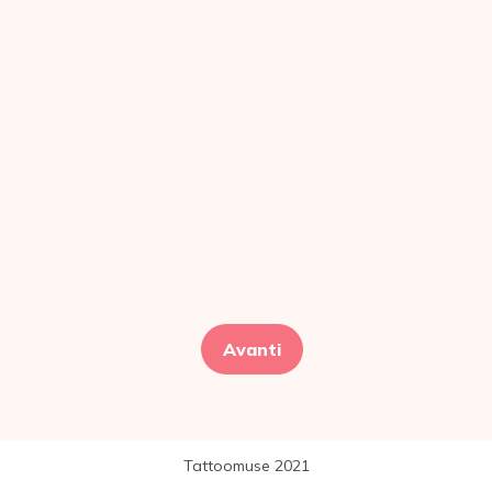
Navigazione
articoli
Avanti
Tattoomuse 2021