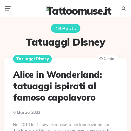
Menu
Searc
19 Posts
Tatuaggi Disney
1 min.
Tatuaggi Disney
Alice in Wonderland:
tatuaggi ispirati al
famoso capolavoro
6 Marzo 2023
Nel 2010 la Disney produsse, in collaborazione con
Tim Burton, il film basato sull’omonimo romanzo di