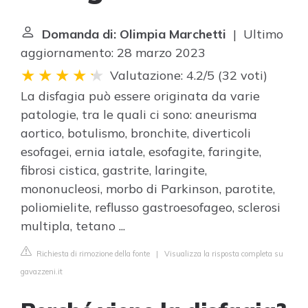
Domanda di: Olimpia Marchetti
| Ultimo
aggiornamento: 28 marzo 2023
Valutazione: 4.2/5
(
32 voti
)
La disfagia può essere originata da varie
patologie, tra le quali ci sono: aneurisma
aortico, botulismo, bronchite, diverticoli
esofagei, ernia iatale, esofagite, faringite,
fibrosi cistica, gastrite, laringite,
mononucleosi, morbo di Parkinson, parotite,
poliomielite, reflusso gastroesofageo, sclerosi
multipla, tetano ...
Richiesta di rimozione della fonte
|
Visualizza la risposta completa su
gavazzeni.it