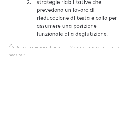
strategie riabilitative che
prevedono un lavoro di
rieducazione di testa e collo per
assumere una posizione
funzionale alla deglutizione.
Richiesta di rimozione della fonte
|
Visualizza la risposta completa su
mondino.it