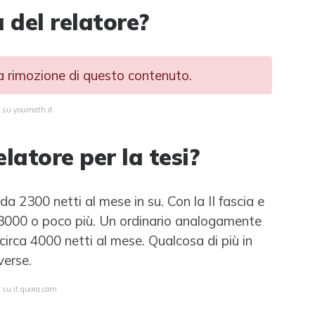
 del relatore?
la rimozione di questo contenuto.
a su youmath.it
atore per la tesi?
 2300 netti al mese in su. Con la II fascia e
i 3000 o poco più. Un ordinario analogamente
 circa 4000 netti al mese. Qualcosa di più in
verse.
 su it.quora.com