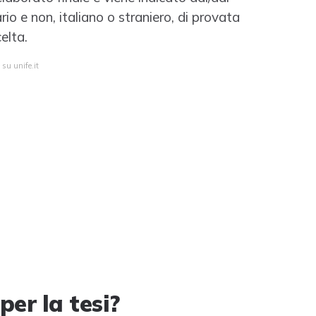
rio e non, italiano o straniero, di provata
elta.
 su unife.it
per la tesi?