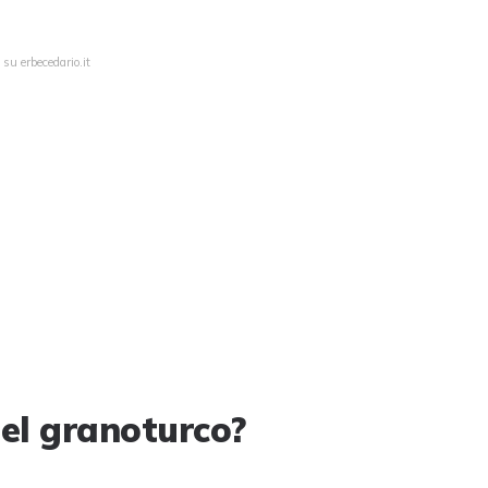
su erbecedario.it
del granoturco?