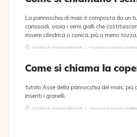
La pannocchia di mais è composta da un tut
cariossidi, ossia i semi gialli che costituisco
essere cilindrica o conica, più o meno tozza,
Richiesta di rimozione della fonte
|
Visualizza la risposta completa
Come si chiama la cope
tutolo Asse della pannocchia del mais, più
inseriti i granelli.
Richiesta di rimozione della fonte
|
Visualizza la risposta completa 