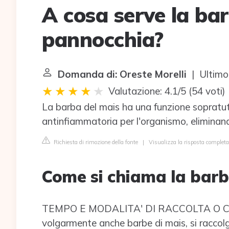
A cosa serve la bar
pannocchia?
Domanda di: Oreste Morelli
| Ultimo
Valutazione: 4.1/5
(
54 voti
)
La barba del mais ha una funzione sopratut
antinfiammatoria per l'organismo, eliminand
Richiesta di rimozione della fonte
|
Visualizza la risposta complet
Come si chiama la barb
TEMPO E MODALITA' DI RACCOLTA O COLT
volgarmente anche barbe di mais, si raccol