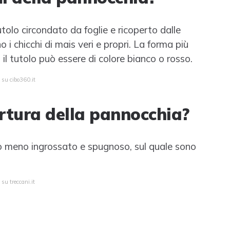
olo circondato da foglie e ricoperto dalle
no i chicchi di mais veri e propri. La forma più
 il tutolo può essere di colore bianco o rosso.
 su cibo360.it
rtura della pannocchia?
 o meno ingrossato e spugnoso, sul quale sono
su treccani.it