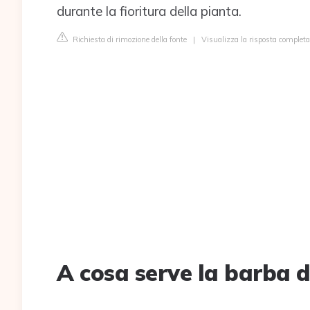
durante la fioritura della pianta.
Richiesta di rimozione della fonte
|
Visualizza la risposta completa 
A cosa serve la barba 