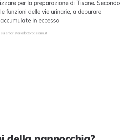
lizzare per la preparazione di Tisane. Secondo
e funzioni delle vie urinarie, a depurare
e accumulate in eccesso.
su erboristeriadottorcassani.it
i della pannocchia?