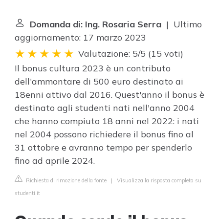
Domanda di: Ing. Rosaria Serra
| Ultimo
aggiornamento: 17 marzo 2023
Valutazione: 5/5
(
15 voti
)
Il bonus cultura 2023 è un contributo
dell'ammontare di 500 euro destinato ai
18enni attivo dal 2016. Quest'anno il bonus è
destinato agli studenti nati nell'anno 2004
che hanno compiuto 18 anni nel 2022: i nati
nel 2004 possono richiedere il bonus fino al
31 ottobre e avranno tempo per spenderlo
fino ad aprile 2024.
Richiesta di rimozione della fonte
|
Visualizza la risposta completa su
studenti.it