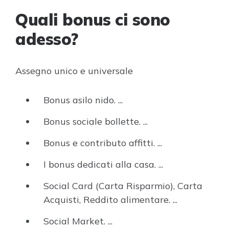
Quali bonus ci sono
adesso?
Assegno unico e universale
Bonus asilo nido. ...
Bonus sociale bollette. ...
Bonus e contributo affitti. ...
I bonus dedicati alla casa. ...
Social Card (Carta Risparmio), Carta
Acquisti, Reddito alimentare. ...
Social Market. ...