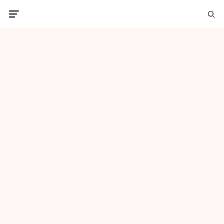
Menu
Sear