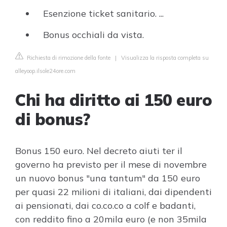
Esenzione ticket sanitario. ...
Bonus occhiali da vista.
Richiesta di rimozione della fonte
|
Visualizza la risposta completa su
alleyoop.ilsole24ore.com
Chi ha diritto ai 150 euro
di bonus?
Bonus 150 euro. Nel decreto aiuti ter il
governo ha previsto per il mese di novembre
un nuovo bonus "una tantum" da 150 euro
per quasi 22 milioni di italiani, dai dipendenti
ai pensionati, dai co.co.co a colf e badanti,
con reddito fino a 20mila euro (e non 35mila