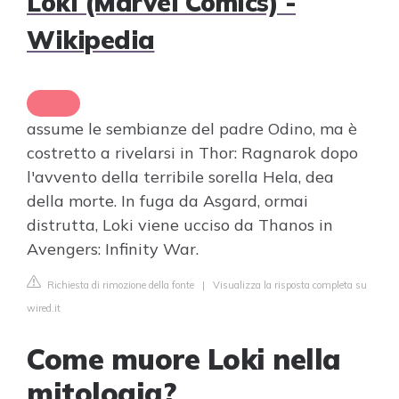
Loki (Marvel Comics) -
Wikipedia
assume le sembianze del padre Odino, ma è
costretto a rivelarsi in Thor: Ragnarok dopo
l'avvento della terribile sorella Hela, dea
della morte. In fuga da Asgard, ormai
distrutta, Loki viene ucciso da Thanos in
Avengers: Infinity War.
Richiesta di rimozione della fonte
|
Visualizza la risposta completa su
wired.it
Come muore Loki nella
mitologia?