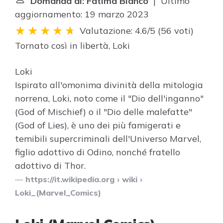
Domanda di: Fatima Bianco
| Ultimo
aggiornamento: 19 marzo 2023
Valutazione: 4.6/5
(
56 voti
)
Tornato così in libertà,
Loki
Loki
Ispirato all'omonima divinità della mitologia
norrena, Loki, noto come il "Dio dell'inganno"
(God of Mischief) o il "Dio delle malefatte"
(God of Lies), è uno dei più famigerati e
temibili supercriminali dell'Universo Marvel,
figlio adottivo di Odino, nonché fratello
adottivo di Thor.
https://it.wikipedia.org
› wiki ›
Loki_(Marvel_Comics)