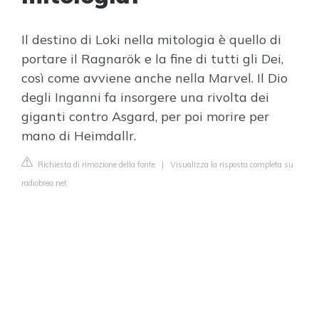
Il destino di Loki nella mitologia è quello di
portare il Ragnarök e la fine di tutti gli Dei,
così come avviene anche nella Marvel. Il Dio
degli Inganni fa insorgere una rivolta dei
giganti contro Asgard, per poi morire per
mano di Heimdallr.
Richiesta di rimozione della fonte
|
Visualizza la risposta completa su
radiobrea.net