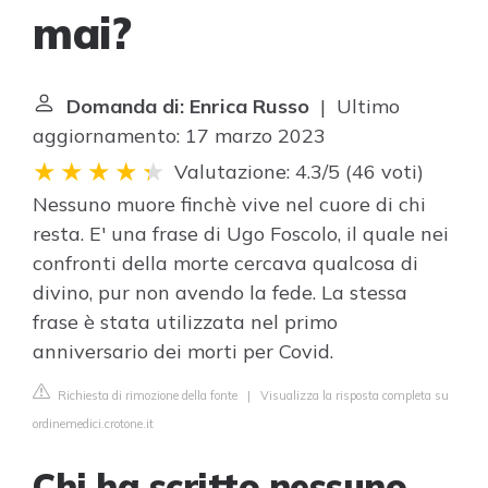
mai?
Domanda di: Enrica Russo
| Ultimo
aggiornamento: 17 marzo 2023
Valutazione: 4.3/5
(
46 voti
)
Nessuno muore finchè vive nel cuore di chi
resta. E' una frase di Ugo Foscolo, il quale nei
confronti della morte cercava qualcosa di
divino, pur non avendo la fede. La stessa
frase è stata utilizzata nel primo
anniversario dei morti per Covid.
Richiesta di rimozione della fonte
|
Visualizza la risposta completa su
ordinemedici.crotone.it
Chi ha scritto nessuno