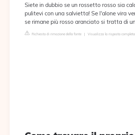
Siete in dubbio se un rossetto rosso sia ca
pulitevi con una salvietta! Se l'alone vira ve
se rimane più rosso aranciato si tratta di 
Richiesta di rimozione della fonte
|
Visualizza la risposta complet