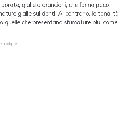
à dorate, gialle o arancioni, che fanno poco
ure gialle sui denti. Al contrario, le tonalità
sono quelle che presentano sfumature blu, come
su colgate.it