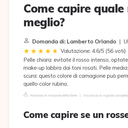
Come capire quale r
meglio?
Domanda di: Lamberto Orlando
| Ul
Valutazione: 4.6/5
(
56 voti
)
Pelle chiara: evitate il rosso intenso, optat
make-up labbra dai toni rosati. Pelle media: 
scura: questo colore di carnagione può perme
quello color rubino.
Richiesta di rimozione della fonte
|
Visualizza la risposta complet
Come capire se un rosse