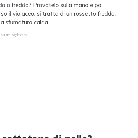
ldo o freddo? Provatelo sulla mano e poi
rso il violaceo, si tratta di un rossetto freddo,
una sfumatura calda.
a su rm-style.com