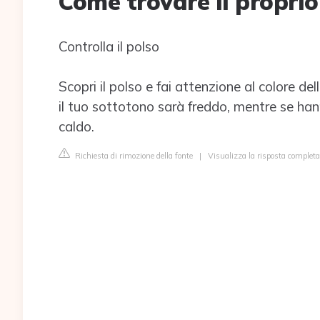
Come trovare il proprio
Controlla il polso
Scopri il polso e fai attenzione al colore de
il tuo sottotono sarà freddo, mentre se han
caldo.
Richiesta di rimozione della fonte
|
Visualizza la risposta completa