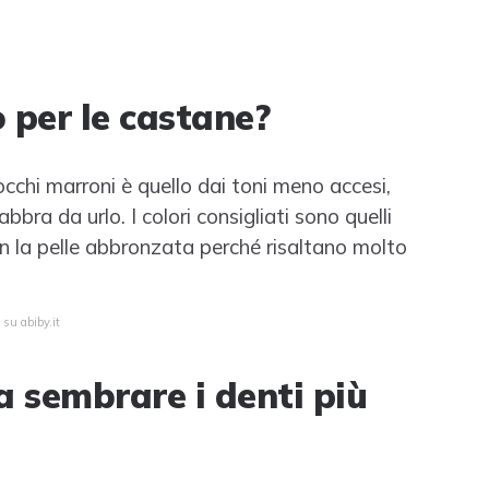
o per le castane?
 occhi marroni è quello dai toni meno accesi,
bra da urlo. I colori consigliati sono quelli
n la pelle abbronzata perché risaltano molto
 su abiby.it
fa sembrare i denti più