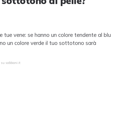
 sottotono di pelle?
lle tue vene: se hanno un colore tendente al blu
no un colore verde il tuo sottotono sarà
 su sabbioni.it