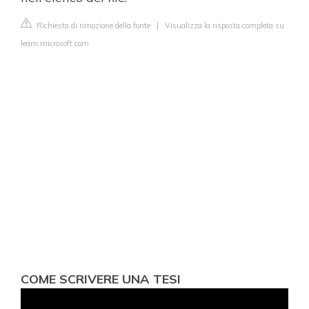
Richiesta di rimozione della fonte
|
Visualizza la risposta completa su
learn.microsoft.com
COME SCRIVERE UNA TESI