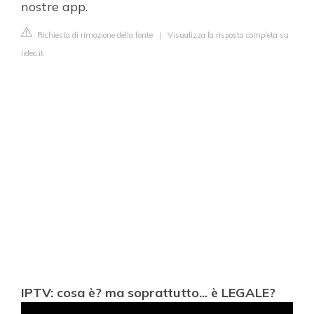
nostre app.
Richiesta di rimozione della fonte
|
Visualizza la risposta completa su
lideo.it
IPTV: cosa è? ma soprattutto... è LEGALE?