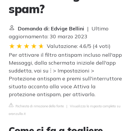
spam?
Domanda di: Edvige Bellini
| Ultimo
aggiornamento: 30 marzo 2023
Valutazione: 4.6/5
(
4 voti
)
Per attivare il filtro antispam incluso nell'app
Messaggi, dalla schermata iniziale dell'app
suddetta, vai su ⁝ > Impostazioni >
Protezione antispam e premi sull'interruttore
situato accanto alla voce Attiva la
protezione antispam, per attivarlo.
Richiesta di rimozione della fonte
|
Visualizza la risposta completa su
aranzulla.it
Come si fa a togliere