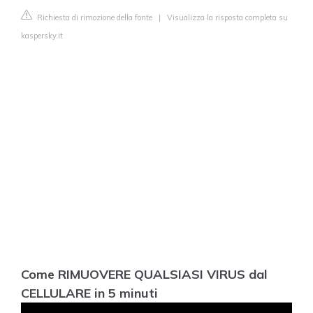
Richiesta di rimozione della fonte
|
Visualizza la risposta completa su
kaspersky.it
Come RIMUOVERE QUALSIASI VIRUS dal
CELLULARE in 5 minuti