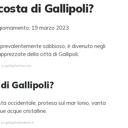
osta di Gallipoli?
iornamento: 19 marzo 2023
, prevalentemente sabbioso, è divenuto negli
pprezzate della città di Gallipoli.
 su gallipolionline.com
di Gallipoli?
osta occidentale, protesa sul mar Ionio, vanta
ue acque cristalline.
su gallipolinelsalento.it