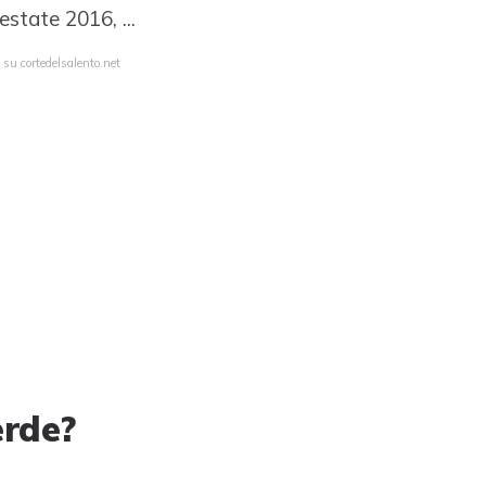
estate 2016, ...
 su cortedelsalento.net
erde?