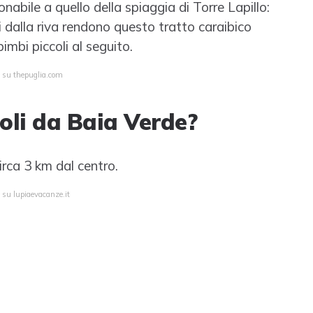
onabile a quello della spiaggia di Torre Lapillo:
 dalla riva rendono questo tratto caraibico
imbi piccoli al seguito.
a su thepuglia.com
oli da Baia Verde?
irca 3 km dal centro.
 su lupiaevacanze.it