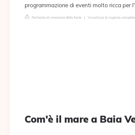
programmazione di eventi molto ricca per l'
Richiesta di rimozione della fonte
|
Visualizza la risposta completa
Com'è il mare a Baia V