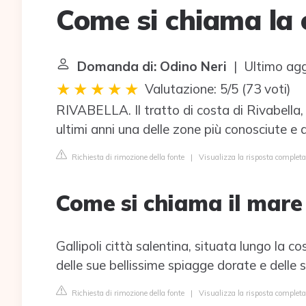
Come si chiama la c
Domanda di: Odino Neri
| Ultimo agg
Valutazione: 5/5
(
73 voti
)
RIVABELLA. Il tratto di costa di Rivabella
ultimi anni una delle zone più conosciute e a
Richiesta di rimozione della fonte
|
Visualizza la risposta completa
Come si chiama il mare 
Gallipoli città salentina, situata lungo la c
delle sue bellissime spiagge dorate e delle s
Richiesta di rimozione della fonte
|
Visualizza la risposta completa 