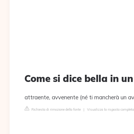
Come si dice bella in u
attraente, avvenente (né ti mancherà un a
Richiesta di rimozione della fonte
|
Visualizza la risposta completa 