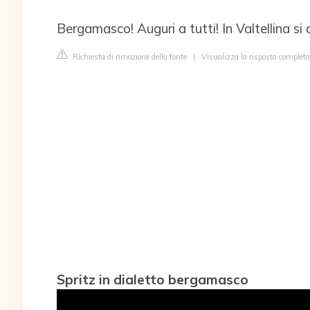
Bergamasco! Auguri a tutti! In Valtellina si 
Richiesta di rimozione della fonte
|
Visualizza la risposta complet
Spritz in dialetto bergamasco