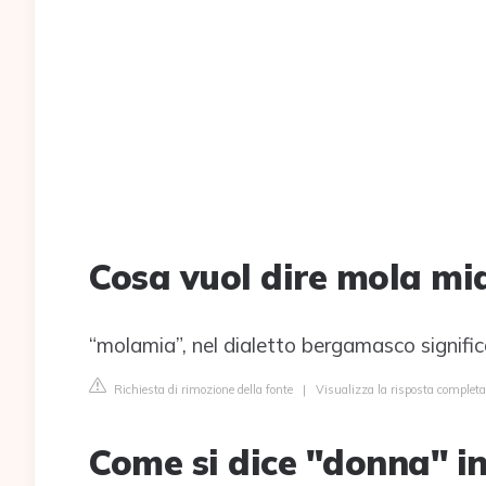
Cosa vuol dire mola mi
“molamia”, nel dialetto bergamasco signific
Richiesta di rimozione della fonte
|
Visualizza la risposta complet
Come si dice "donna" 