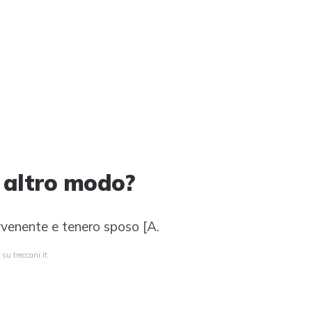
n altro modo?
vvenente e tenero sposo [A.
su treccani.it