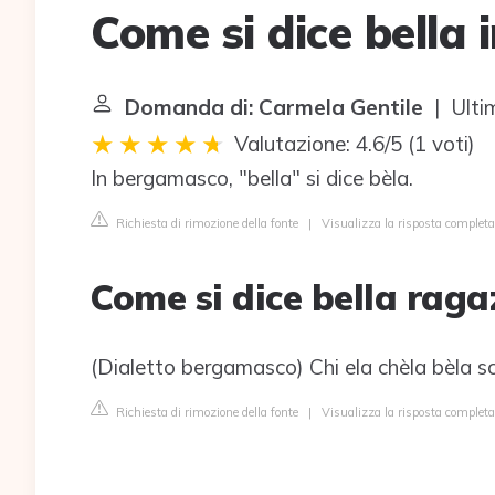
Come si dice bella
Domanda di: Carmela Gentile
| Ulti
Valutazione: 4.6/5
(
1 voti
)
In bergamasco, "bella" si dice bèla.
Richiesta di rimozione della fonte
|
Visualizza la risposta comple
Come si dice bella rag
(Dialetto bergamasco) Chi ela chèla bèla sc
Richiesta di rimozione della fonte
|
Visualizza la risposta completa 