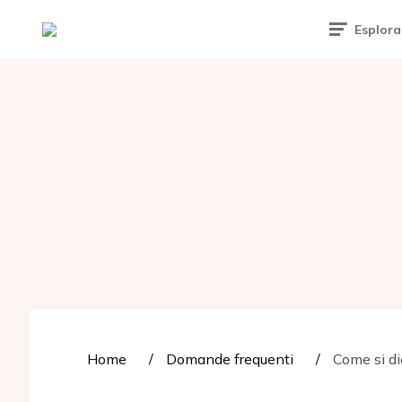
Tattoomuse.it
Esplora
Home
Domande frequenti
Come si di