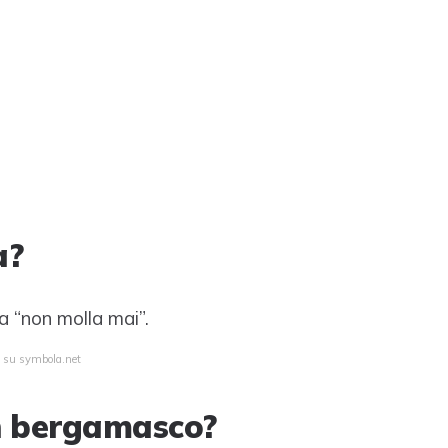
a?
a “non molla mai”.
a su symbola.net
in bergamasco?