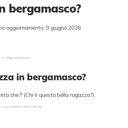
 in bergamasco?
mo aggiornamento: 9 giugno 2026
ta su volgarmente.com
azza in bergamasco?
èta che?! (Chi è questa bella ragazza?).
su giusicopioni.altervista.org