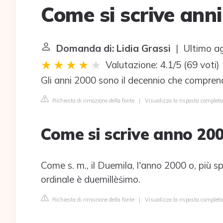
Come si scrive ann
Domanda di: Lidia Grassi
| Ultimo a
Valutazione: 4.1/5
(
69 voti
)
Gli anni 2000 sono il decennio che comprende
Richiesta di rimozione della fonte
|
Visualizza la risposta completa
Come si scrive anno 20
Come s. m., il Duemila, l'anno 2000 o, più sp
ordinale è duemillèṡimo.
Richiesta di rimozione della fonte
|
Visualizza la risposta completa 