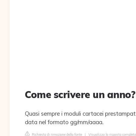
Come scrivere un anno?
Quasi sempre i moduli cartacei prestampati e
data nel formato gg/mm/aaaa.
Richiesta di rimozione della fonte
|
Visualizza la risposta completa 