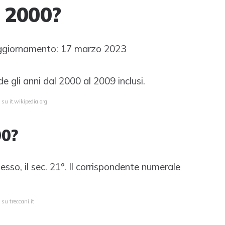
i 2000?
ggiornamento: 17 marzo 2023
 gli anni dal 2000 al 2009 inclusi.
 su it.wikipedia.org
00?
esso, il sec. 21°. Il corrispondente numerale
su treccani.it