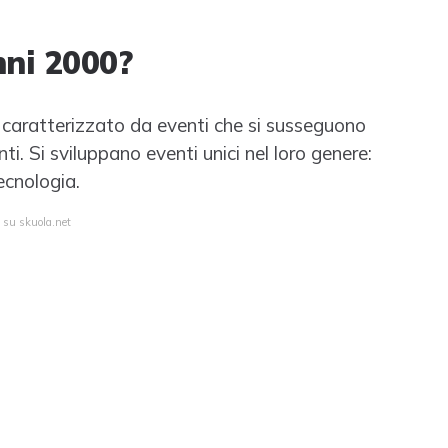
nni 2000?
è caratterizzato da eventi che si susseguono
ti. Si sviluppano eventi unici nel loro genere:
ecnologia.
a su skuola.net