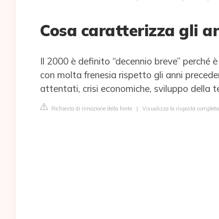
Cosa caratterizza gli a
Il 2000 è definito “decennio breve” perché 
con molta frenesia rispetto gli anni preceden
attentati, crisi economiche, sviluppo della t
Richiesta di rimozione della fonte
|
Visualizza la risposta complet