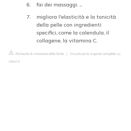
fai dei massaggi. ...
migliora l'elasticità e la tonicità
della pelle con ingredienti
specifici, come la calendula, il
collagene, la vitamina C.
Richiesta di rimozione della fonte
|
Visualizza la risposta completa su
vitavi.it