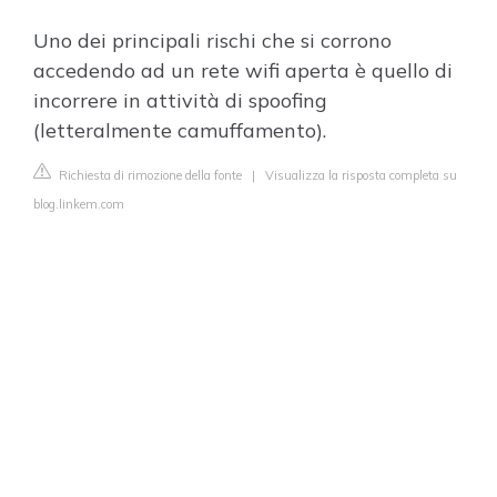
Uno dei principali rischi che si corrono
accedendo ad un rete wifi aperta è quello di
incorrere in attività di spoofing
(letteralmente camuffamento).
Richiesta di rimozione della fonte
|
Visualizza la risposta completa su
blog.linkem.com