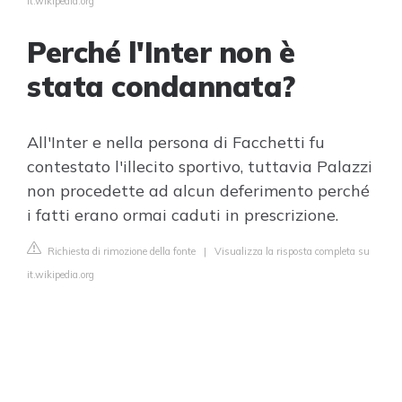
it.wikipedia.org
Perché l'Inter non è
stata condannata?
All'Inter e nella persona di Facchetti fu
contestato l'illecito sportivo, tuttavia Palazzi
non procedette ad alcun deferimento perché
i fatti erano ormai caduti in prescrizione.
Richiesta di rimozione della fonte
|
Visualizza la risposta completa su
it.wikipedia.org