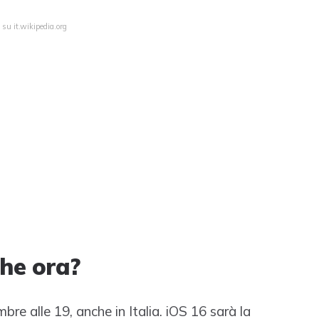
 su it.wikipedia.org
he ora?
embre alle 19, anche in Italia. iOS 16 sarà la