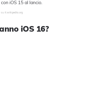
con iOS 15 al lancio.
 su it.wikipedia.org
ranno iOS 16?