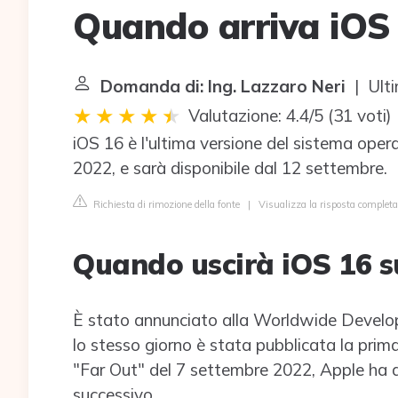
Quando arriva iOS 
Domanda di: Ing. Lazzaro Neri
| Ulti
Valutazione: 4.4/5
(
31 voti
)
iOS 16 è l'ultima versione del sistema opera
2022, e sarà disponibile dal 12 settembre.
Richiesta di rimozione della fonte
|
Visualizza la risposta complet
Quando uscirà iOS 16 s
È stato annunciato alla Worldwide Develo
lo stesso giorno è stata pubblicata la prima
"Far Out" del 7 settembre 2022, Apple ha a
successivo.