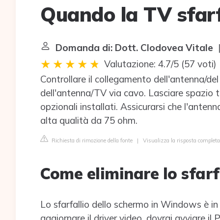
Quando la TV sfarf
Domanda di: Dott. Clodovea Vitale
|
Valutazione: 4.7/5
(
57 voti
)
Controllare il collegamento dell'antenna/del 
dell'antenna/TV via cavo. Lasciare spazio tra
opzionali installati. Assicurarsi che l'ante
alta qualità da 75 ohm.
Richiesta di rimozione della fonte
|
Visualizza la risposta complet
Come eliminare lo sfarf
Lo sfarfallio dello schermo in Windows è in
aggiornare il driver video, dovrai avviare il 