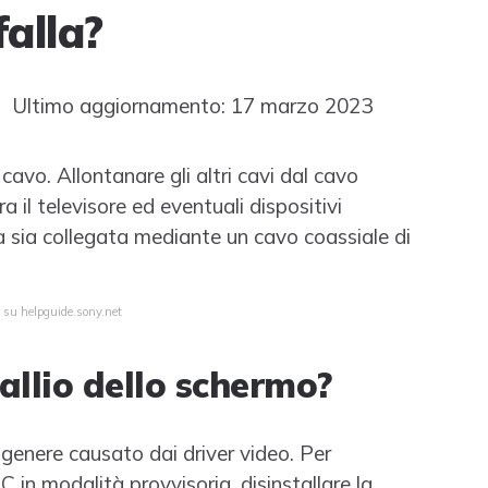
alla?
 Ultimo aggiornamento: 17 marzo 2023
cavo. Allontanare gli altri cavi dal cavo
 il televisore ed eventuali dispositivi
nna sia collegata mediante un cavo coassiale di
a su helpguide.sony.net
allio dello schermo?
 genere causato dai driver video. Per
PC in modalità provvisoria, disinstallare la