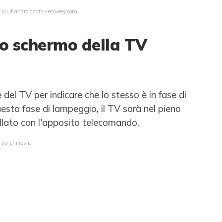
 su it.androiddata-recovery.com
lo schermo della TV
del TV per indicare che lo stesso è in fase di
sta fase di lampeggio, il TV sarà nel pieno
ollato con l'apposito telecomando.
su philips.it