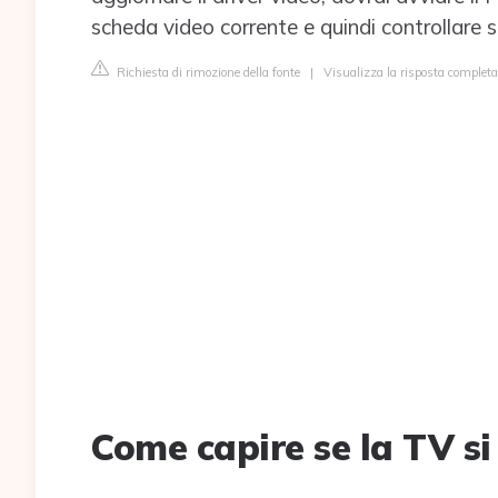
scheda video corrente e quindi controllare se
Richiesta di rimozione della fonte
|
Visualizza la risposta complet
Come capire se la TV s