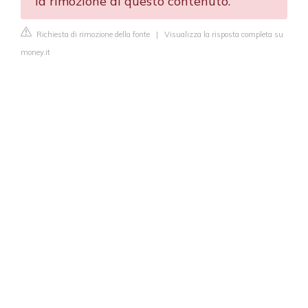
la rimozione di questo contenuto.
Richiesta di rimozione della fonte
|
Visualizza la risposta completa su
money.it