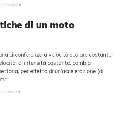
 su pluchino.it
stiche di un moto
 una circonferenza a velocità scalare costante.
elocità, di intensità costante, cambia
ettoria, per effetto di un'accelerazione (di
ima.
a su skuola.net