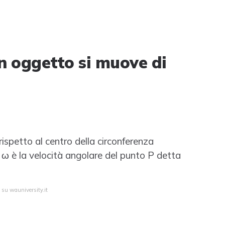
n oggetto si muove di
 rispetto al centro della circonferenza
za; ω è la velocità angolare del punto P detta
 su wauniversity.it