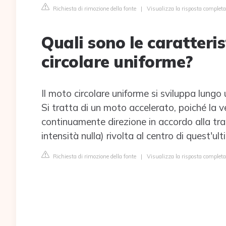
Richiesta di rimozione della fonte
|
Visualizza la risposta completa
Quali sono le caratteri
circolare uniforme?
Il moto circolare uniforme si sviluppa lungo
Si tratta di un moto accelerato, poiché la v
continuamente direzione in accordo alla trai
intensità nulla) rivolta al centro di quest'ult
Richiesta di rimozione della fonte
|
Visualizza la risposta complet