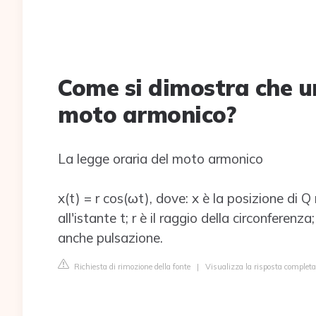
Come si dimostra che u
moto armonico?
La legge oraria del moto armonico
x(t) = r cos(ωt), dove: x è la posizione di Q
all'istante t; r è il raggio della circonferen
anche pulsazione.
Richiesta di rimozione della fonte
|
Visualizza la risposta completa