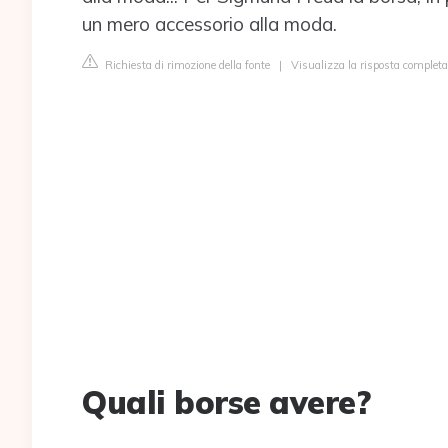
un mero accessorio alla moda.
Richiesta di rimozione della fonte
|
Visualizza la risposta completa
Quali borse avere?