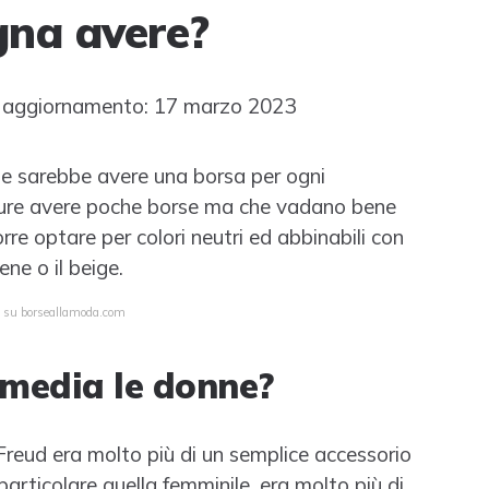
gna avere?
 aggiornamento: 17 marzo 2023
le sarebbe avere una borsa per ogni
ppure avere poche borse ma che vadano bene
re optare per colori neutri ed abbinabili con
ne o il beige.
a su borseallamoda.com
 media le donne?
Freud era molto più di un semplice accessorio
particolare quella femminile, era molto più di