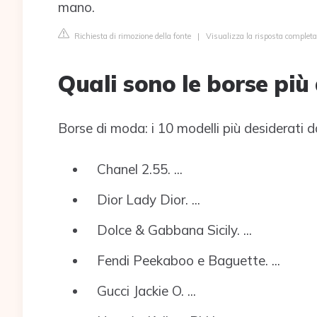
mano.
Richiesta di rimozione della fonte
|
Visualizza la risposta completa 
Quali sono le borse più
Borse di moda: i 10 modelli più desiderati d
Chanel 2.55. ...
Dior Lady Dior. ...
Dolce & Gabbana Sicily. ...
Fendi Peekaboo e Baguette. ...
Gucci Jackie O. ...