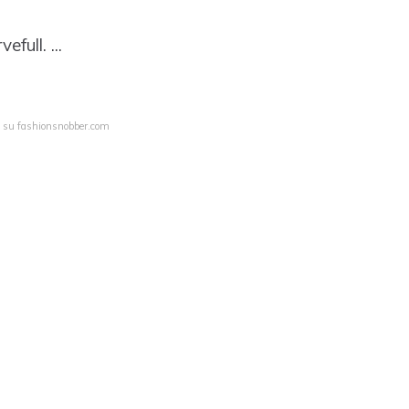
full. ...
a su fashionsnobber.com