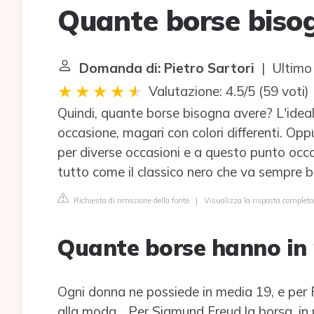
Quante borse biso
Domanda di: Pietro Sartori
| Ultimo
Valutazione: 4.5/5
(
59 voti
)
Quindi, quante borse bisogna avere? L'idea
occasione, magari con colori differenti. O
per diverse occasioni e a questo punto occor
tutto come il classico nero che va sempre be
Richiesta di rimozione della fonte
|
Visualizza la risposta complet
Quante borse hanno in
Ogni donna ne possiede in media 19, e per 
alla moda... Per Sigmund Freud la borsa, in 