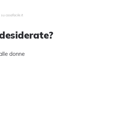
su casafacile.it
 desiderate?
alle donne