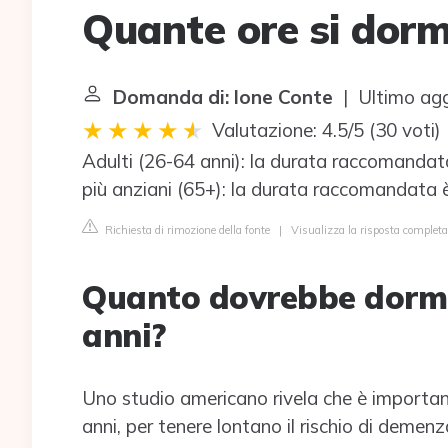
Quante ore si dorm
Domanda di: Ione Conte
| Ultimo ag
Valutazione: 4.5/5
(
30 voti
)
Adulti (26-64 anni): la durata raccomandata
più anziani (65+): la durata raccomandata è 
Richiesta di rimozione della fonte
|
Visualizza la risposta completa
Quanto dovrebbe dormi
anni?
Uno studio americano rivela che è importan
anni, per tenere lontano il rischio di demenz