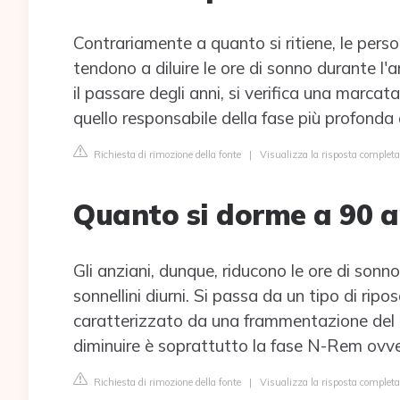
Contrariamente a quanto si ritiene, le per
tendono a diluire le ore di sonno durante l'
il passare degli anni, si verifica una marcat
quello responsabile della fase più profonda 
Richiesta di rimozione della fonte
|
Visualizza la risposta completa
Quanto si dorme a 90 a
Gli anziani, dunque, riducono le ore di son
sonnellini diurni. Si passa da un tipo di rip
caratterizzato da una frammentazione del rip
diminuire è soprattutto la fase N-Rem ovve
Richiesta di rimozione della fonte
|
Visualizza la risposta completa