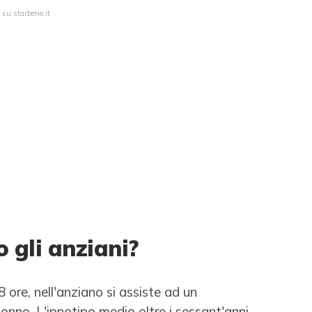
 su starbene.it
gli anziani?
ore, nell'anziano si assiste ad un
nno. L'ipnotipo medio oltre i sessant'anni