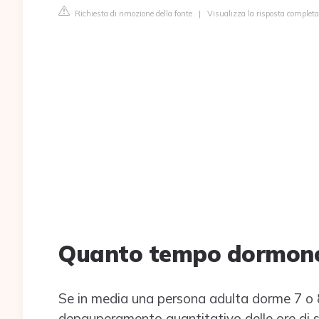
Richiesta di rimozione della fonte
|
Visualizza la risposta completa
Quanto tempo dormono 
Se in media una persona adulta dorme 7 o 8 
depauperamento quantitativo delle ore di so