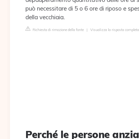
può necessitare di 5 o 6 ore di riposo e sp
della vecchiaia.
Richiesta di rimozione della fonte
|
Visualizza la risposta completa
Perché le persone anz