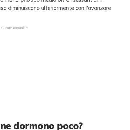
esso diminuiscono ulteriormente con l'avanzare
 su cure-naturali.it
iane dormono poco?