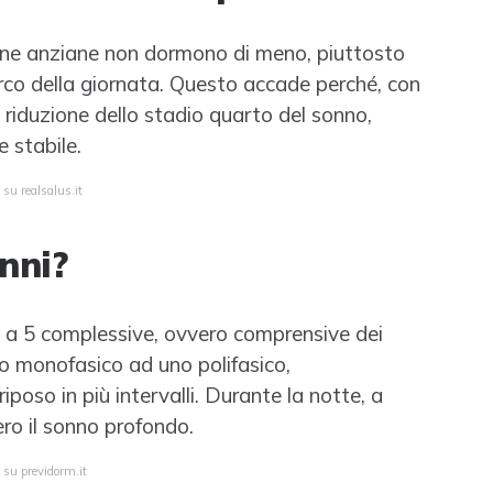
sone anziane non dormono di meno, piuttosto
arco della giornata. Questo accade perché, con
a riduzione dello stadio quarto del sonno,
e stabile.
 su realsalus.it
nni?
no a 5 complessive, ovvero comprensive dei
oso monofasico ad uno polifasico,
oso in più intervalli. Durante la notte, a
ro il sonno profondo.
 su previdorm.it