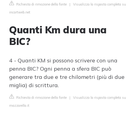
Richiesta di rimozione della fonte
|
Visualizza la risposta completa su
incartweb.net
Quanti Km dura una
BIC?
4 - Quanti KM si possono scrivere con una
penna BIC? Ogni penna a sfera BIC può
generare tra due e tre chilometri (più di due
miglia) di scrittura.
Richiesta di rimozione della fonte
|
Visualizza la risposta completa su
mazzarella.it