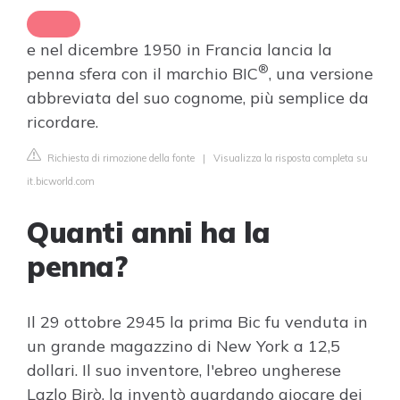
e nel dicembre 1950 in Francia lancia la
®
penna sfera con il marchio BIC
, una versione
abbreviata del suo cognome, più semplice da
ricordare.
Richiesta di rimozione della fonte
|
Visualizza la risposta completa su
it.bicworld.com
Quanti anni ha la
penna?
Il 29 ottobre 2945 la prima Bic fu venduta in
un grande magazzino di New York a 12,5
dollari. Il suo inventore, l'ebreo ungherese
Lazlo Birò, la inventò guardando giocare dei