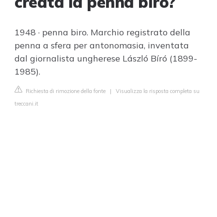
creata la penna biro?
1948 · penna biro. Marchio registrato della
penna a sfera per antonomasia, inventata
dal giornalista ungherese László Bíró (1899-
1985).
Richiesta di rimozione della fonte
|
Visualizza la risposta completa su
treccani.it