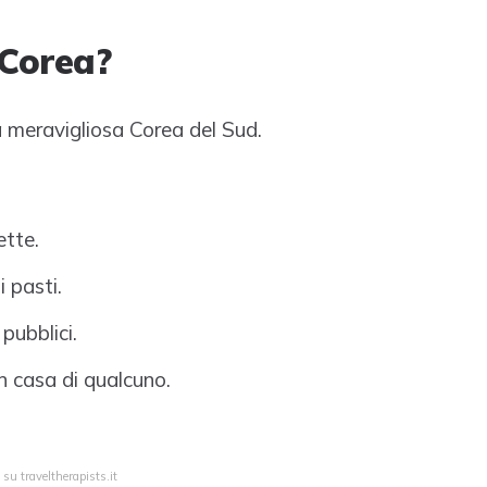
 Corea?
a meravigliosa Corea del Sud.
ette.
 pasti.
pubblici.
in casa di qualcuno.
 su traveltherapists.it