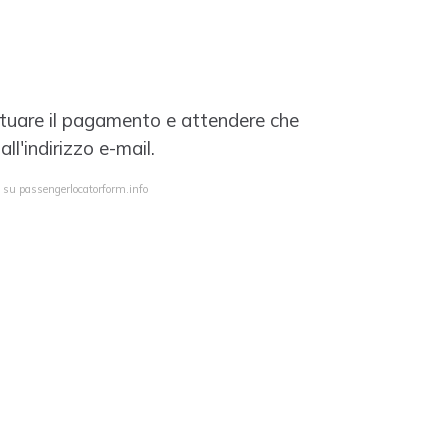
ettuare il pagamento e attendere che
ll'indirizzo e-mail.
a su passengerlocatorform.info