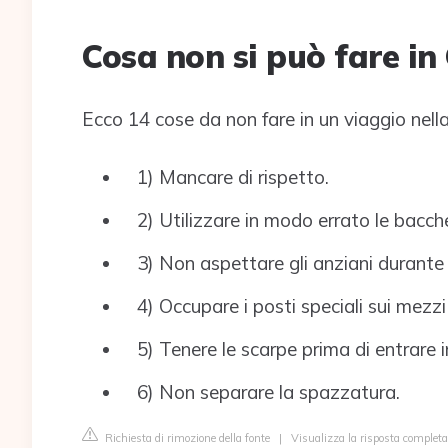
Cosa non si può fare in
Ecco 14 cose da non fare in un viaggio nell
1) Mancare di rispetto.
2) Utilizzare in modo errato le bacch
3) Non aspettare gli anziani durante i
4) Occupare i posti speciali sui mezzi 
5) Tenere le scarpe prima di entrare 
6) Non separare la spazzatura.
Richiesta di rimozione della fonte
|
Visualizza la risposta completa