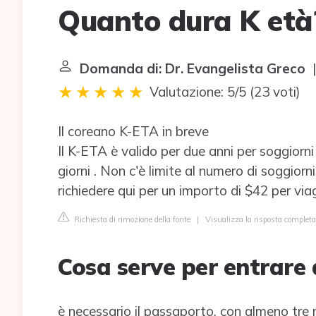
Quanto dura K età
Domanda di: Dr. Evangelista Greco
|
Valutazione: 5/5
(
23 voti
)
Il coreano K-ETA in breve
Il K-ETA è valido per due anni per soggiorni 
giorni . Non c'è limite al numero di soggiorn
richiedere qui per un importo di $42 per viagg
Richiesta di rimozione della fonte
|
Visualizza la risposta completa
Cosa serve per entrare 
è necessario il passaporto, con almeno tre m