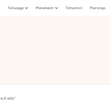
Tatuaggi
Placement
Tatuatori
Piercings
a K età?