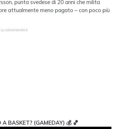
ersson, punta svedese di 20 anni che milita
atore attualmente meno pagato – con poco più
 su calciomercato.it
 BASKET? (GAMEDAY) 💰 🏀