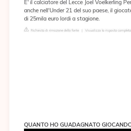
E' il calciatore del Lecce Joel Voelkerling P
anche nell'Under 21 del suo paese, il gioc
di 25mila euro lordi a stagione.
Richiesta di rimozione della fonte
|
Visualizza la risposta completa
QUANTO HO GUADAGNATO GIOCANDO A