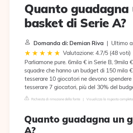
Quanto guadagna u
basket di Serie A?
Domanda di: Demian Riva
| Ultimo a
Valutazione: 4.7/5
(
48 voti
)
Parliamone pure. 6mila € in Serie B, 9mila € 
squadre che hanno un budget di 150 mila € 
tesserare 10 giocatori ne devono spendere 
tesserare 7 giocatori, più del 30% del budg
Richiesta di rimozione della fonte
|
Visualizza la risposta complet
Quanto guadagna un gi
A?