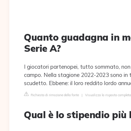
Quanto guadagna in me
Serie A?
I giocatori partenopei, tutto sommato, non
campo. Nella stagione 2022-2023 sono in tes
scudetto. Ebbene: il loro reddito lordo annuo
Richiesta di rimozione della fonte
|
Visualizza la risposta completa
Qual è lo stipendio più 