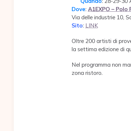
Quando
: 28-29-30 
Dove
:
A1EXPO – Polo F
Via delle industrie 10,
Sito
:
LINK
Oltre 200 artisti di pro
la settima edizione di q
Nel programma non manch
zona ristoro.