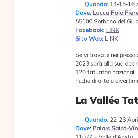
Quando
: 14-15-16 
Dove
:
Lucca Polo Fier
55100 Sorbano del Giud
Facebook
:
LINK
Sito Web:
LINK
Se vi trovate nei pressi
2023 sarà alla sua deci
120 tatuatori nazionali,
ricche di arte e divertim
La Vallée Ta
Quando
: 22-23 Apr
Dove
:
Palais Saint-Vi
11027 – Valle d’Aosta