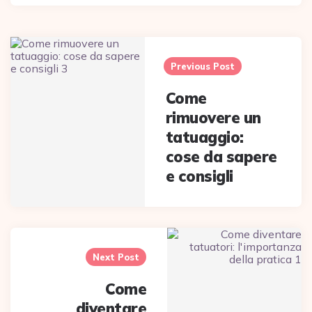
Post
navigation
Previous Post
Come
rimuovere un
tatuaggio:
cose da sapere
e consigli
Next Post
Come
diventare