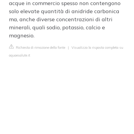
acque in commercio spesso non contengono
solo elevate quantità di anidride carbonica
ma, anche diverse concentrazioni di altri
minerali, quali sodio, potassio, calcio e
magnesio.
Richiesta di rimozione della fonte
|
Visualizza la risposta completa su
aquaesalute.it