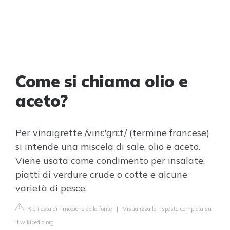
Come si chiama olio e
aceto?
Per vinaigrette /vinɛ'grɛt/ (termine francese)
si intende una miscela di sale, olio e aceto.
Viene usata come condimento per insalate,
piatti di verdure crude o cotte e alcune
varietà di pesce.
Richiesta di rimozione della fonte
|
Visualizza la risposta completa su
it.wikipedia.org