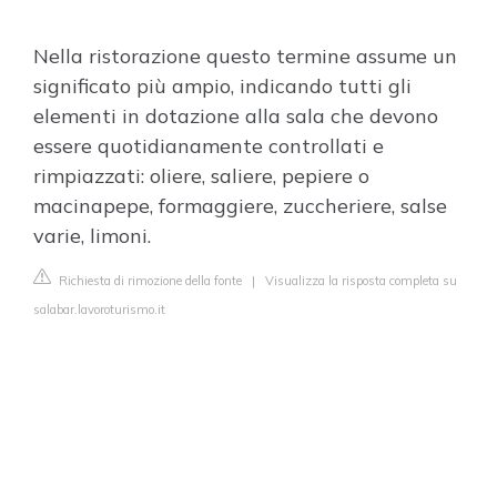
Nella ristorazione questo termine assume un
significato più ampio, indicando tutti gli
elementi in dotazione alla sala che devono
essere quotidianamente controllati e
rimpiazzati: oliere, saliere, pepiere o
macinapepe, formaggiere, zuccheriere, salse
varie, limoni.
Richiesta di rimozione della fonte
|
Visualizza la risposta completa su
salabar.lavoroturismo.it