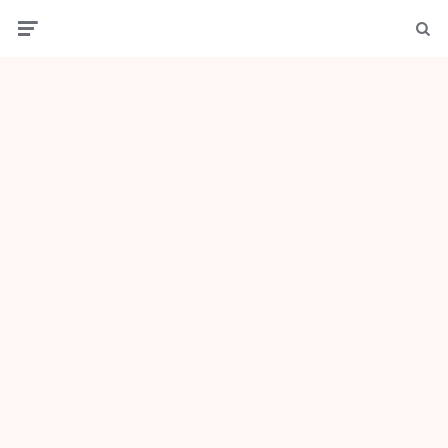
Menu
Sear