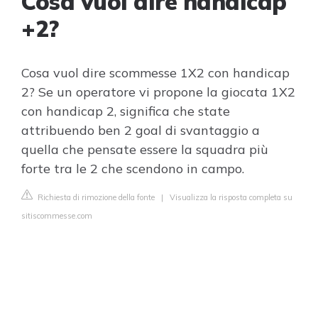
Cosa vuol dire handicap
+2?
Cosa vuol dire scommesse 1X2 con handicap
2? Se un operatore vi propone la giocata 1X2
con handicap 2, significa che state
attribuendo ben 2 goal di svantaggio a
quella che pensate essere la squadra più
forte tra le 2 che scendono in campo.
Richiesta di rimozione della fonte
|
Visualizza la risposta completa su
sitiscommesse.com