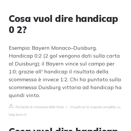
Cosa vuol dire handicap
0 2?
Esempio: Bayern Monaco–Duisburg.
Handicap 0:2 (2 gol vengono dati sulla carta
al Duisburg); il Bayern vince sul campo per
1:0; grazie all' handicap il risultato della
scommessa è invece 1:2. Chi ha puntato sulla
scommessa Duisburg vittoria ad handicap ha
quindi vinto.
Richiesta di rimozione della fonte
|
Visualizza la risposta completa su
help.bwin.it