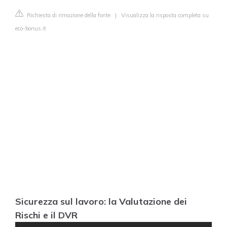
Richiesta di rimozione della fonte
|
Visualizza la risposta completa su
eco-bonus.it
Sicurezza sul lavoro: la Valutazione dei
Rischi e il DVR