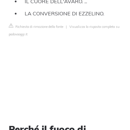
IL CUORE DELL'AVARO. ...
LA CONVERSIONE DI EZZELINO.
Richiesta di rimozione della fonte
|
Visualizza la risposta completa su
padovaoggi.it
Perché il fuoco di