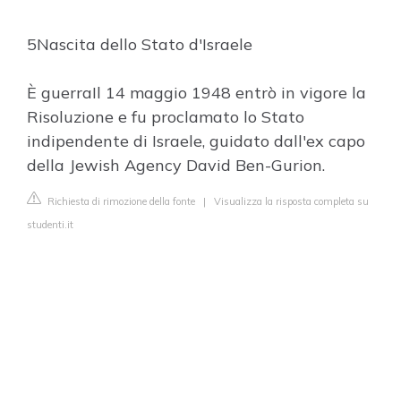
5Nascita dello Stato d'Israele
È guerraIl 14 maggio 1948 entrò in vigore la
Risoluzione e fu proclamato lo Stato
indipendente di Israele, guidato dall'ex capo
della Jewish Agency David Ben-Gurion.
Richiesta di rimozione della fonte
|
Visualizza la risposta completa su
studenti.it