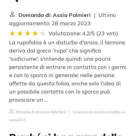
Domanda di: Assia Palmieri
| Ultimo
aggiornamento: 28 marzo 2023
Valutazione: 4.2/5
(
23 voti
)
La rupofobia è un disturbo d'ansia, il termine
deriva dal greco “rupo” che significa
“sudiciume”, s'intende quindi una paura
persistente di entrare in contatto con i germi
e con lo sporco in generale; nelle persone
affette da questa fobia, anche solo l'idea di
un possibile contatto con lo sporco può
provocare un ...
Richiesta di rimozione della fonte
|
Visualizza la risposta completa su
nurse24.it