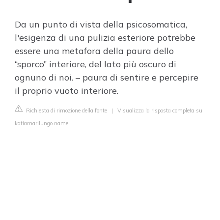
Da un punto di vista della psicosomatica,
l'esigenza di una pulizia esteriore potrebbe
essere una metafora della paura dello
“sporco” interiore, del lato più oscuro di
ognuno di noi. – paura di sentire e percepire
il proprio vuoto interiore.
Richiesta di rimozione della fonte
|
Visualizza la risposta completa su
katiamarilungo.name