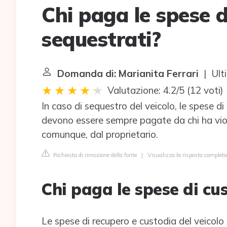
Chi paga le spese d
sequestrati?
Domanda di: Marianita Ferrari
| Ult
Valutazione: 4.2/5
(
12 voti
)
In caso di sequestro del veicolo, le spese d
devono essere sempre pagate da chi ha viol
comunque, dal proprietario.
Richiesta di rimozione della fonte
|
Visualizza la risposta completa 
Chi paga le spese di cu
Le spese di recupero e custodia del veicol