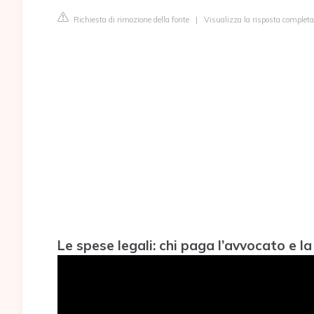
Richiesta di rimozione della fonte
|
Visualizza la risposta completa
Le spese legali: chi paga l’avvocato e l