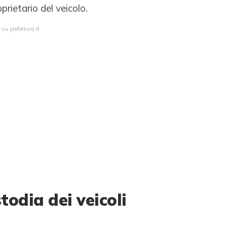
rietario del veicolo.
su prefettura.it
todia dei veicoli