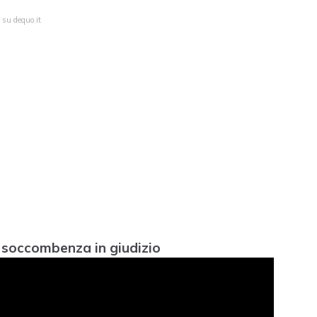
 su dequo.it
a soccombenza in giudizio