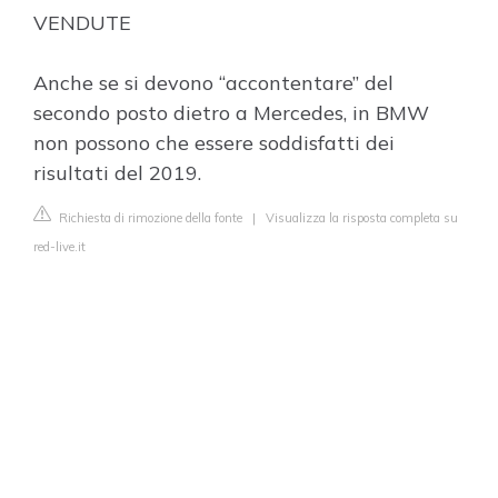
VENDUTE
Anche se si devono “accontentare” del
secondo posto dietro a Mercedes, in BMW
non possono che essere soddisfatti dei
risultati del 2019.
Richiesta di rimozione della fonte
|
Visualizza la risposta completa su
red-live.it