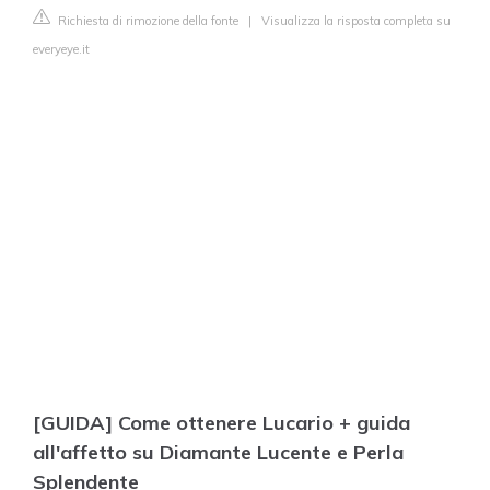
Richiesta di rimozione della fonte
|
Visualizza la risposta completa su
everyeye.it
[GUIDA] Come ottenere Lucario + guida
all'affetto su Diamante Lucente e Perla
Splendente