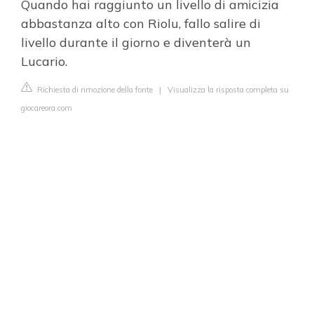
Quando hai raggiunto un livello di amicizia
abbastanza alto con Riolu, fallo salire di
livello durante il giorno e diventerà un
Lucario.
Richiesta di rimozione della fonte
|
Visualizza la risposta completa su
giocareora.com