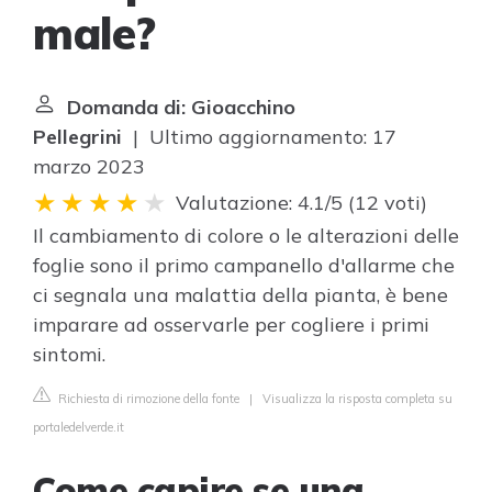
male?
Domanda di: Gioacchino
Pellegrini
| Ultimo aggiornamento: 17
marzo 2023
Valutazione: 4.1/5
(
12 voti
)
Il cambiamento di colore o le alterazioni delle
foglie sono il primo campanello d'allarme che
ci segnala una malattia della pianta, è bene
imparare ad osservarle per cogliere i primi
sintomi.
Richiesta di rimozione della fonte
|
Visualizza la risposta completa su
portaledelverde.it
Come capire se una