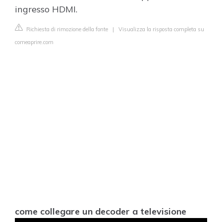
ingresso HDMI.
Richiesta di rimozione della fonte
|
Visualizza la risposta completa su
comeaprire.com
come collegare un decoder a televisione