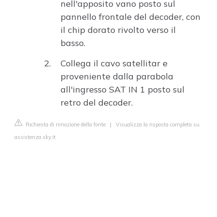
nell'apposito vano posto sul
pannello frontale del decoder, con
il chip dorato rivolto verso il
basso.
Collega il cavo satellitar e
proveniente dalla parabola
all'ingresso SAT IN 1 posto sul
retro del decoder.
Richiesta di rimozione della fonte
|
Visualizza la risposta completa su
assistenza.sky.it