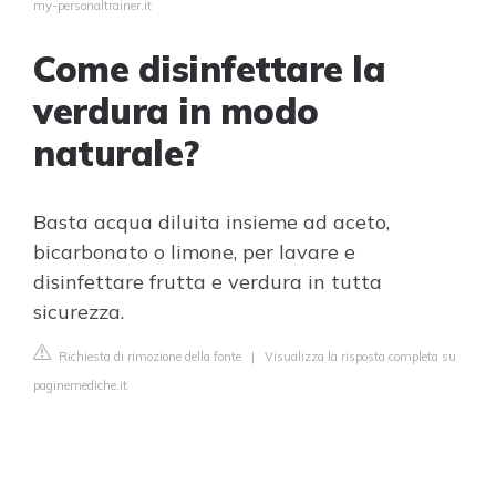
my-personaltrainer.it
Come disinfettare la
verdura in modo
naturale?
Basta acqua diluita insieme ad aceto,
bicarbonato o limone, per lavare e
disinfettare frutta e verdura in tutta
sicurezza.
Richiesta di rimozione della fonte
|
Visualizza la risposta completa su
paginemediche.it