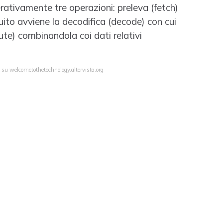
erativamente tre operazioni: preleva (fetch)
uito avviene la decodifica (decode) con cui
cute) combinandola coi dati relativi
a su welcometothetechnology.altervista.org