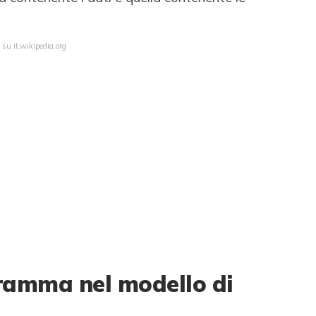
 su it.wikipedia.org
gramma nel modello di