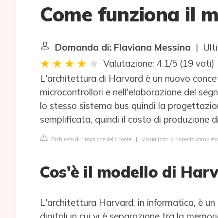
Come funziona il m
Domanda di: Flaviana Messina
| Ult
Valutazione: 4.1/5
(
19 voti
)
L'architettura di Harvard è un nuovo concet
microcontrollori e nell'elaborazione del segn
lo stesso sistema bus quindi la progettazion
semplificata, quindi il costo di produzione 
Richiesta di rimozione della fonte
|
Visualizza la risposta completa 
Cos'è il modello di Har
L'architettura Harvard, in informatica, è u
digitali in cui vi è separazione tra la memor