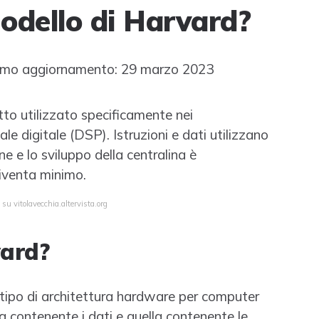
odello di Harvard?
imo aggiornamento: 29 marzo 2023
to utilizzato specificamente nei
ale digitale (DSP). Istruzioni e dati utilizzano
e e lo sviluppo della centralina è
diventa minimo.
su vitolavecchia.altervista.org
vard?
n tipo di architettura hardware per computer
ia contenente i dati e quella contenente le