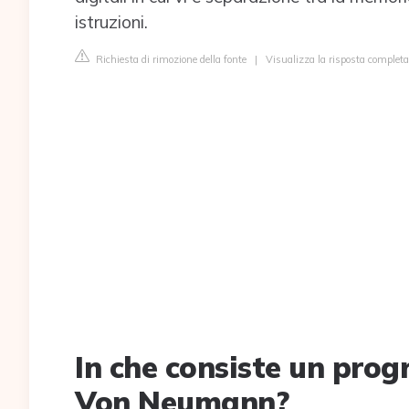
istruzioni.
Richiesta di rimozione della fonte
|
Visualizza la risposta completa
In che consiste un pro
Von Neumann?