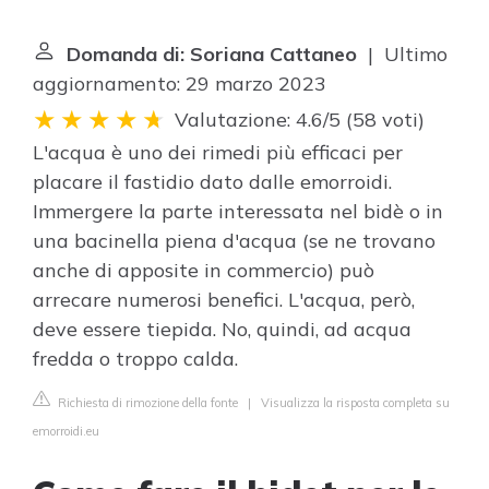
Domanda di: Soriana Cattaneo
| Ultimo
aggiornamento: 29 marzo 2023
Valutazione: 4.6/5
(
58 voti
)
L'acqua è uno dei rimedi più efficaci per
placare il fastidio dato dalle emorroidi.
Immergere la parte interessata nel bidè o in
una bacinella piena d'acqua (se ne trovano
anche di apposite in commercio) può
arrecare numerosi benefici. L'acqua, però,
deve essere tiepida. No, quindi, ad acqua
fredda o troppo calda.
Richiesta di rimozione della fonte
|
Visualizza la risposta completa su
emorroidi.eu