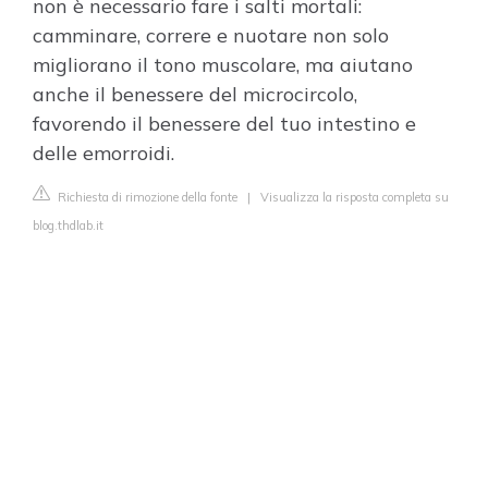
non è necessario fare i salti mortali:
camminare, correre e nuotare non solo
migliorano il tono muscolare, ma aiutano
anche il benessere del microcircolo,
favorendo il benessere del tuo intestino e
delle emorroidi.
Richiesta di rimozione della fonte
|
Visualizza la risposta completa su
blog.thdlab.it