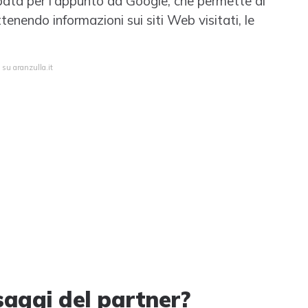
uppata per l'appunto da Google, che permette di
tenendo informazioni sui siti Web visitati, le
 su aranzulla.it
saggi del partner?