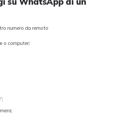
gi su WhatsApp di un
tro numero da remoto
e o computer;
”;
amera;