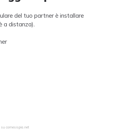
lulare del tuo partner è installare
è a distanza).
ner
a su comesispia.net