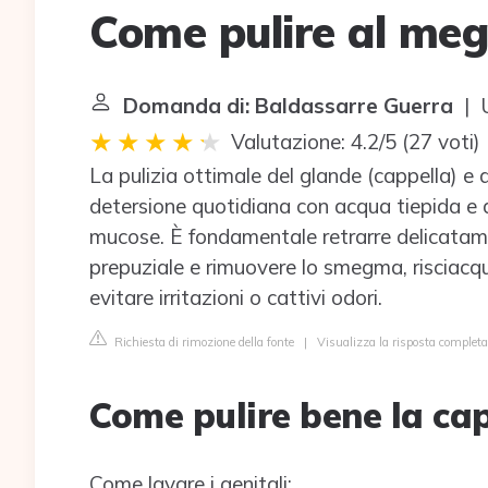
Come pulire al megl
Domanda di: Baldassarre Guerra
| U
Valutazione: 4.2/5
(
27 voti
)
La pulizia ottimale del glande (cappella) e 
detersione quotidiana con acqua tiepida e det
mucose. È fondamentale retrarre delicatamen
prepuziale e rimuovere lo smegma, risciac
evitare irritazioni o cattivi odori.
Richiesta di rimozione della fonte
|
Visualizza la risposta complet
Come pulire bene la ca
Come lavare i genitali: