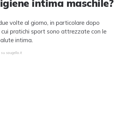
giene intima maschile?
ue volte al giorno, in particolare dopo
 in cui pratichi sport sono attrezzate con le
alute intima.
 su saugella.it