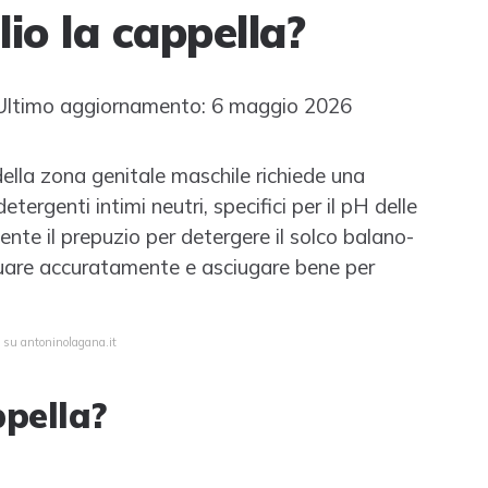
io la cappella?
ltimo aggiornamento: 6 maggio 2026
della zona genitale maschile richiede una
ergenti intimi neutri, specifici per il pH delle
te il prepuzio per detergere il solco balano-
quare accuratamente e asciugare bene per
a su antoninolagana.it
ppella?