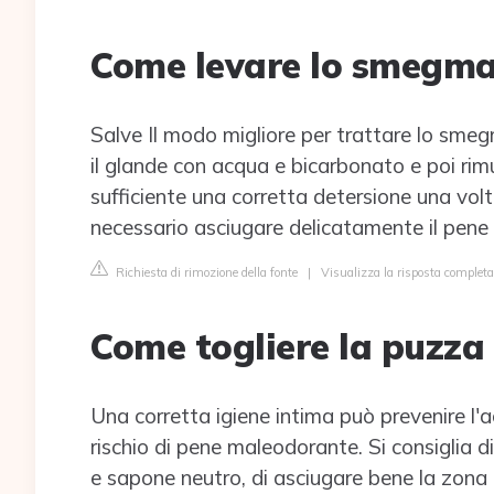
Come levare lo smegma 
Salve Il modo migliore per trattare lo smeg
il glande con acqua e bicarbonato e poi r
sufficiente una corretta detersione una volta
necessario asciugare delicatamente il pene a
Richiesta di rimozione della fonte
|
Visualizza la risposta completa
Come togliere la puzza 
Una corretta igiene intima può prevenire l'a
rischio di pene maleodorante. Si consiglia 
e sapone neutro, di asciugare bene la zona 