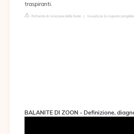
traspiranti.
Richiesta di rimozione della fonte
|
Visualizza la risposta completa
BALANITE DI ZOON - Definizione, diagno