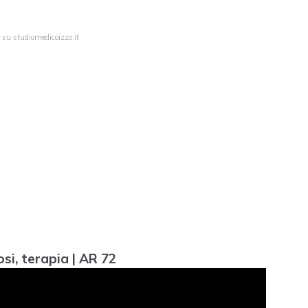
 su studiomedicoizzo.it
si, terapia | AR 72