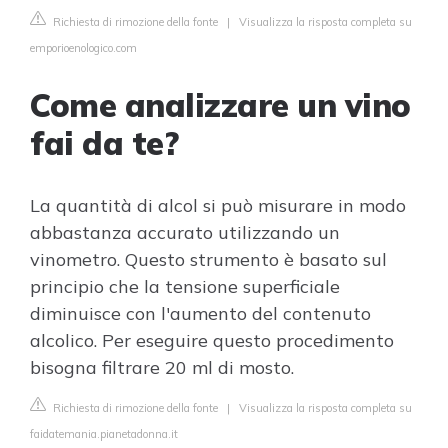
Richiesta di rimozione della fonte
|
Visualizza la risposta completa su
emporioenologico.com
Come analizzare un vino
fai da te?
La quantità di alcol si può misurare in modo
abbastanza accurato utilizzando un
vinometro. Questo strumento è basato sul
principio che la tensione superficiale
diminuisce con l'aumento del contenuto
alcolico. Per eseguire questo procedimento
bisogna filtrare 20 ml di mosto.
Richiesta di rimozione della fonte
|
Visualizza la risposta completa su
faidatemania.pianetadonna.it