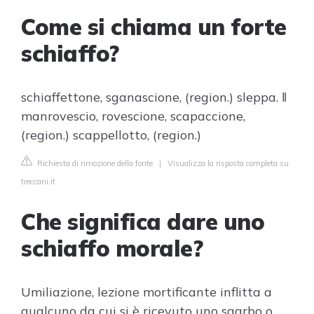
Come si chiama un forte
schiaffo?
schiaffettone, sganascione, (region.) sleppa. ‖
manrovescio, rovescione, scapaccione,
(region.) scappellotto, (region.)
Richiesta di rimozione della fonte
|
Visualizza la risposta completa su
treccani.it
Che significa dare uno
schiaffo morale?
Umiliazione, lezione mortificante inflitta a
qualcuno da cui si è ricevuto uno sgarbo o