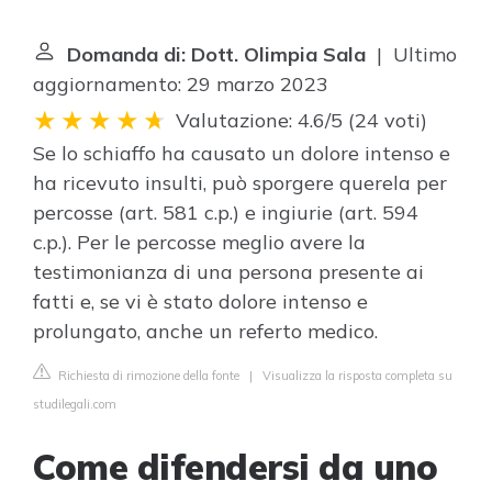
Domanda di: Dott. Olimpia Sala
| Ultimo
aggiornamento: 29 marzo 2023
Valutazione: 4.6/5
(
24 voti
)
Se lo schiaffo ha causato un dolore intenso e
ha ricevuto insulti, può sporgere querela per
percosse (art. 581 c.p.) e ingiurie (art. 594
c.p.). Per le percosse meglio avere la
testimonianza di una persona presente ai
fatti e, se vi è stato dolore intenso e
prolungato, anche un referto medico.
Richiesta di rimozione della fonte
|
Visualizza la risposta completa su
studilegali.com
Come difendersi da uno