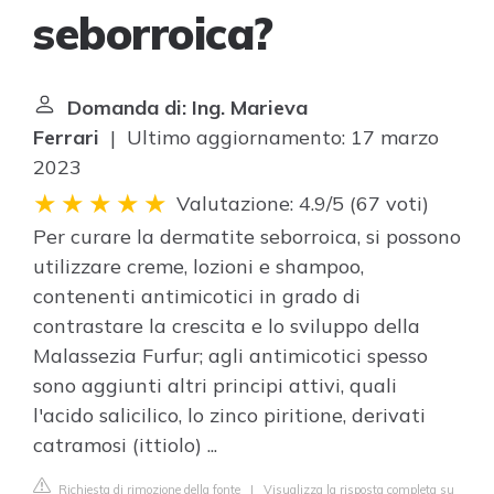
seborroica?
Domanda di: Ing. Marieva
Ferrari
| Ultimo aggiornamento: 17 marzo
2023
Valutazione: 4.9/5
(
67 voti
)
Per curare la dermatite seborroica, si possono
utilizzare creme, lozioni e shampoo,
contenenti antimicotici in grado di
contrastare la crescita e lo sviluppo della
Malassezia Furfur; agli antimicotici spesso
sono aggiunti altri principi attivi, quali
l'acido salicilico, lo zinco piritione, derivati
catramosi (ittiolo) ...
Richiesta di rimozione della fonte
|
Visualizza la risposta completa su