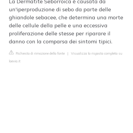
La Dermatite Seborroica è causata da
un'iperproduzione di sebo da parte delle
ghiandole sebacee, che determina una morte
delle cellule della pelle e una eccessiva
proliferazione delle stesse per riparare il
danno con la comparsa dei sintomi tipici.
Richiesta di rimozione della fonte
|
Visualizza la risposta completa su
laevia.it